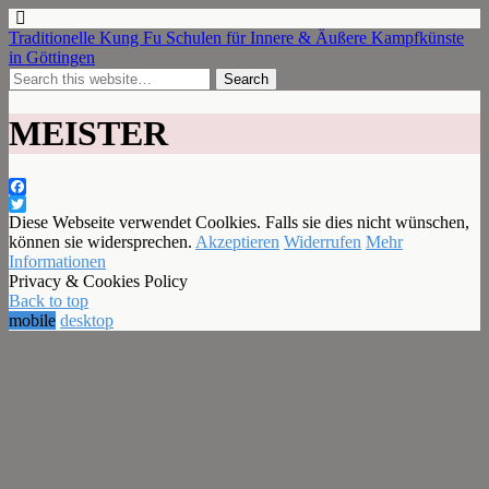
Traditionelle Kung Fu Schulen für Innere & Äußere Kampfkünste
in Göttingen
MEISTER
Facebook
Twitter
Diese Webseite verwendet Coolkies. Falls sie dies nicht wünschen,
können sie widersprechen.
Akzeptieren
Widerrufen
Mehr
Informationen
Privacy & Cookies Policy
Back to top
mobile
desktop