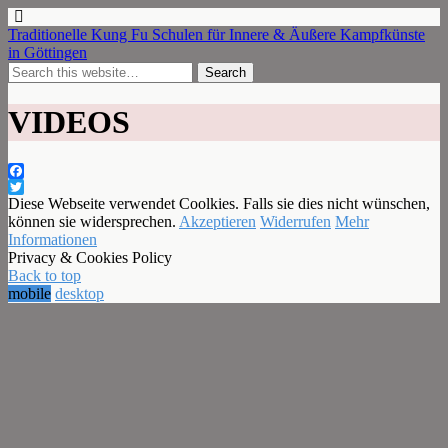
Traditionelle Kung Fu Schulen für Innere & Äußere Kampfkünste
in Göttingen
VIDEOS
Facebook
Twitter
Diese Webseite verwendet Coolkies. Falls sie dies nicht wünschen,
können sie widersprechen.
Akzeptieren
Widerrufen
Mehr
Informationen
Privacy & Cookies Policy
Back to top
mobile
desktop